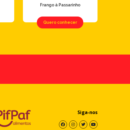
Frango à Passarinho
Quero conhecer
Siga-nos