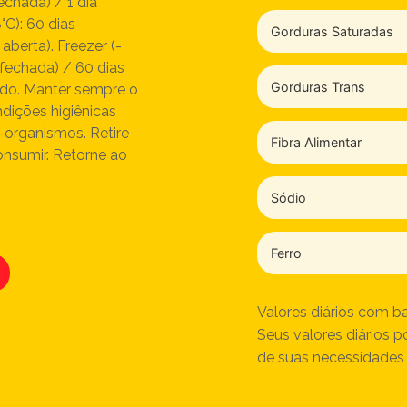
echada) / 1 dia
°C): 60 dias
Gorduras Saturadas
berta). Freezer (-
 fechada) / 60 dias
Gorduras Trans
do. Manter sempre o
ições higiênicas
o-organismos. Retire
Fibra Alimentar
nsumir. Retorne ao
Sódio
Ferro
Valores diários com b
Seus valores diários
de suas necessidades 