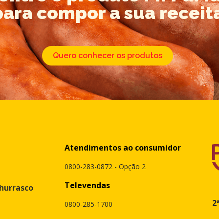
para compor a sua receit
Quero conhecer os produtos
Atendimentos ao consumidor
0800-283-0872 - Opção 2
Televendas
churrasco
2
0800-285-1700