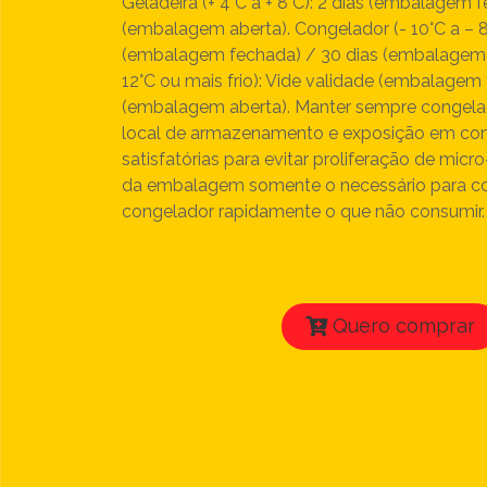
Geladeira (+ 4°C a + 8°C): 2 dias (embalagem f
(embalagem aberta). Congelador (- 10°C a – 8
(embalagem fechada) / 30 dias (embalagem a
12°C ou mais frio): Vide validade (embalagem
(embalagem aberta). Manter sempre congela
local de armazenamento e exposição em cond
satisfatórias para evitar proliferação de micr
da embalagem somente o necessário para co
congelador rapidamente o que não consumir.
Quero comprar