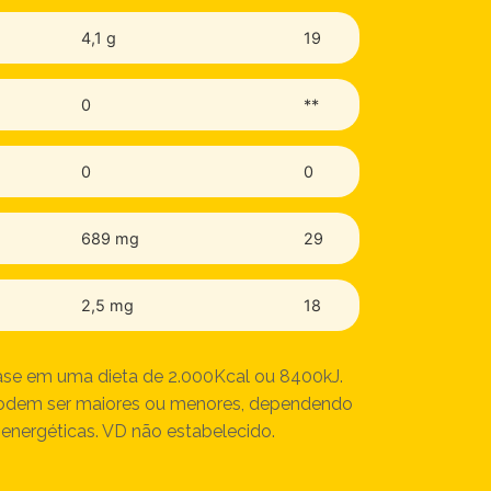
4,1 g
19
0
**
0
0
689 mg
29
2,5 mg
18
ase em uma dieta de 2.000Kcal ou 8400kJ.
 podem ser maiores ou menores, dependendo
energéticas. VD não estabelecido.