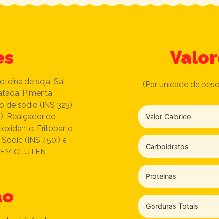
es
Valor
teína de soja, Sal,
(Por unidade de peso
ratada, Pimenta
 de sódio (INS 325),
i), Realçador de
Valor Calorico
oxidante: Eritobarto
e Sódio (INS 450i) e
Carboidratos
NTÉM GLUTEN
Proteinas
ão
Gorduras Totais