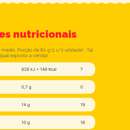
es nutricionais
 médio. Porção de 80 g (1 1/2 unidade) . Tal
qual exposto a venda)
626 kJ = 149 Kcal
7
0,7 g
0
14 g
19
10 g
18