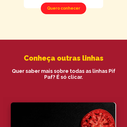
Quero conhecer
Conheça outras linhas
Quer saber mais sobre todas as linhas Pif
Paf? É só clicar.​