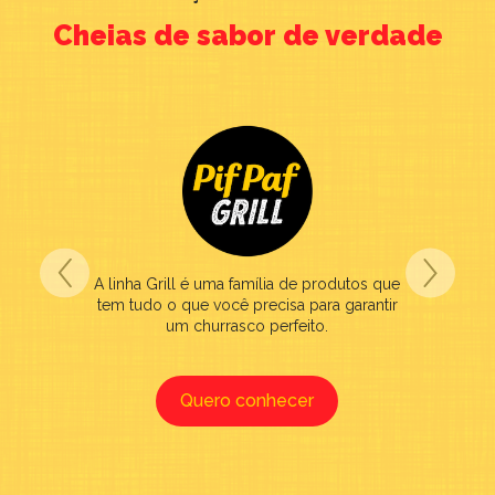
Cheias de sabor de verdade
miliares
 ao que
feições
A linha Grill é uma família de produtos que
Pif Pa
tem tudo o que você precisa para garantir
que tem
um churrasco perfeito.
Quero conhecer