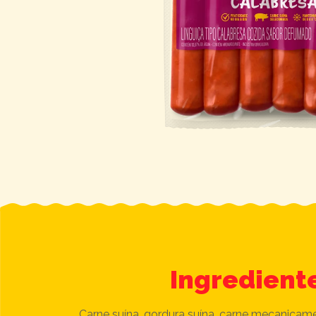
Ingredient
Carne suína, gordura suína, carne mecanicam