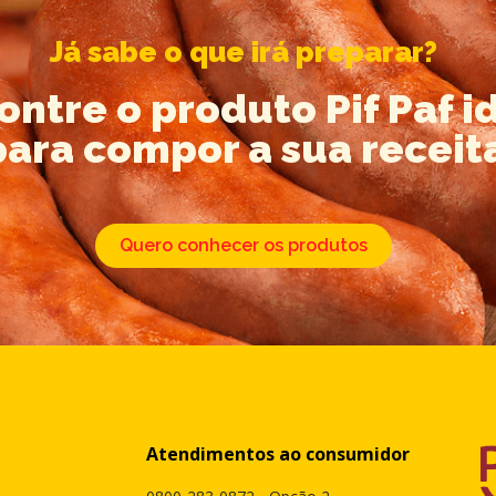
Já sabe o que irá preparar?
ontre o produto Pif Paf i
para compor a sua receit
Quero conhecer os produtos
Atendimentos ao consumidor