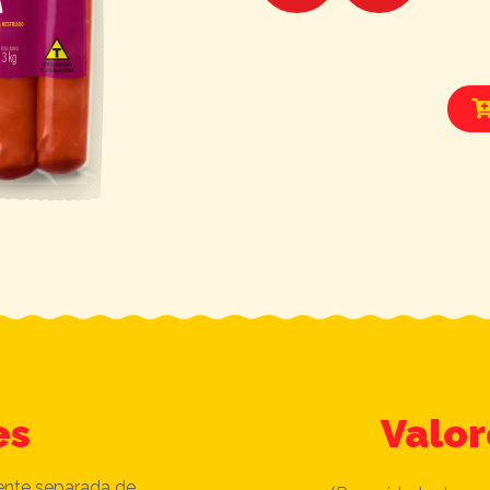
es
Valor
ente separada de