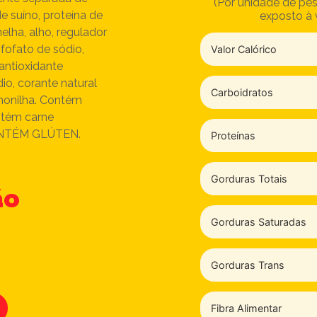
(Por unidade de pes
 suíno, proteína de
exposto à 
melha, alho, regulador
sfofato de sódio,
Valor Calórico
antioxidante
dio, corante natural
Carboidratos
honilha. Contém
ntém carne
ONTÉM GLÚTEN.
Proteínas
Gorduras Totais
ão
Gorduras Saturadas
Gorduras Trans
Fibra Alimentar