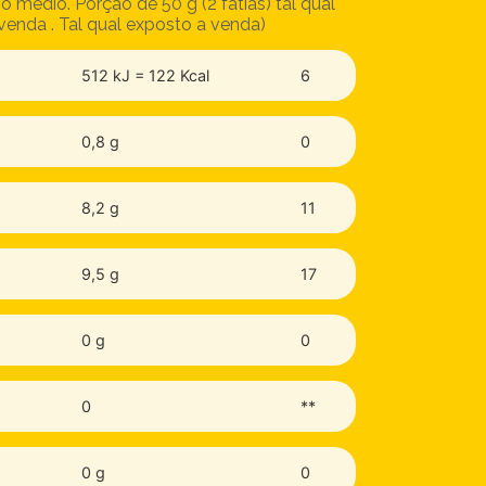
o médio. Porção de 50 g (2 fatias) tal qual
venda . Tal qual exposto a venda)
512 kJ = 122 Kcal
6
0,8 g
0
8,2 g
11
9,5 g
17
0 g
0
0
**
0 g
0